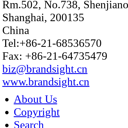
Rm.502, No.738, Shenjiano
Shanghai
,
200135
China
Tel:+86-21-68536570
Fax: +86-21-64735479
biz@brandsight.cn
www.brandsight.cn
About Us
Copyright
Search