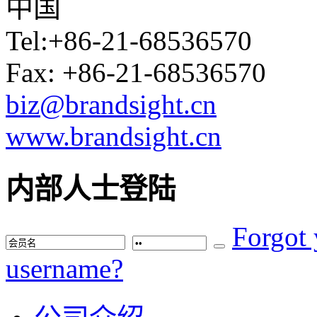
中国
Tel:+86-21-68536570
Fax: +86-21-68536570
biz@brandsight.cn
www.brandsight.cn
内部人士登陆
Forgot
username?